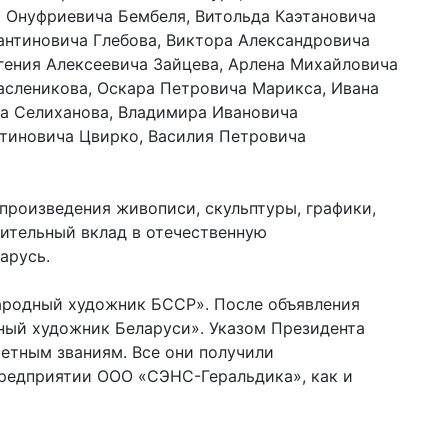
я Онуфриевича Бембеля, Витольда Каэтановича
антиновича Глебова, Виктора Александровича
вгения Алексеевича Зайцева, Арлена Михайловича
асленикова, Оскара Петровича Марикса, Ивана
ча Селиханова, Владимира Ивановича
тиновича Цвирко, Василия Петровича
роизведения живописи, скульптуры, графики,
чительный вклад в отечественную
арусь.
Народный художник БССР». После объявления
ный художник Беларуси». Указом Президента
четным званиям. Все они получили
предприятии ООО «СЭНС-Геральдика», как и