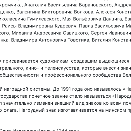
хремчика, Анатолия Васильевича Барановского, Андре
щенко, Валентина Викторовича Волкова, Алексея Конст
иколаевича Гумилевского, Мая Вольфовича Данцига, Е
 Раисы Владимировны Кудревич, Павла Васильевича М
кого, Михаила Андреевича Савицкого, Сергея Иванови
ка, Владимира Антоновича Товстика, Виталия Констан
 присваивается художникам, создавшим выдающиеся п
трального, кино- и телеискусства, которые внесли зна
 общественности и профессионального сообщества Бел
й наградной системы. До 1991 года оно называлось «
государства почетное звание стало называться «Народ
ыл значительно изменен внешний вид знаков ко всем по
о флага. Нагрудный знак изготавливается на минском 