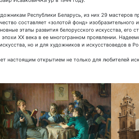
Заир ИсааковичАзгур в 1944 году.
удожникам Республики Беларусь, из них 29 мастеров 
чество составляет «золотой фонд» изобразительного 
новные этапы развития белорусского искусства, его с
эпохи ХХ века в ее многогранном проявлении. Надеемс
скусства, но и для художников и искусствоведов в Р
нет настоящим открытием не только для любителей иск