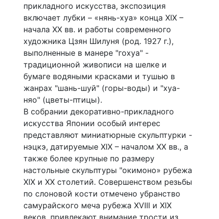
прикладного искусства, экспозиция
включает лубки – «нянь-хуа» конца XIX –
начала XX вв. и работы современного
художника Цзян Шилуня (род. 1927 г.),
выполненные в манере "гохуа" -
традиционной живописи на шелке и
бумаге водяными красками и тушью в
жанрах "шань-шуй" (горы-воды) и "хуа-
няо" (цветы-птицы).
В собрании декоративно-прикладного
искусства Японии особый интерес
представляют миниатюрные скульптурки -
нэцкэ, датируемые XIX – началом XX вв., а
также более крупные по размеру
настольные скульптуры "окимоно» рубежа
XIX и XX столетий. Совершенством резьбы
по слоновой кости отмечено убранство
самурайского меча рубежа XVIII и XIX
веков, привлекают внимание трости из