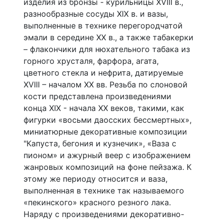
изделия из бронзы - курильницы XVIII в.,
разнообразные сосуды XIX в. и вазы,
выполненные в технике перегородчатой
эмали в середине XX в., а также табакерки
– флакончики для нюхательного табака из
горного хрусталя, фарфора, агата,
цветного стекла и нефрита, датируемые
XVIII – началом XX вв. Резьба по слоновой
кости представлена произведениями
конца XIX - начала XX веков, такими, как
фигурки «восьми даосских бессмертных»,
миниатюрные декоративные композиции
"Капуста, бегония и кузнечик», «Ваза с
пионом» и ажурный веер с изображением
жанровых композиций на фоне пейзажа. К
этому же периоду относится и ваза,
выполненная в технике так называемого
«пекинского» красного резного лака.
Наряду с произведениями декоративно-