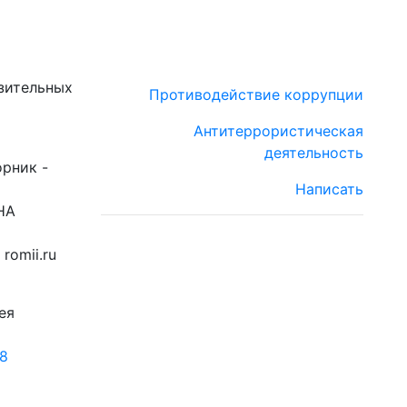
зительных
Противодействие коррупции
Антитеррористическая
деятельность
орник -
Написать
НА
romii.ru
ея
18