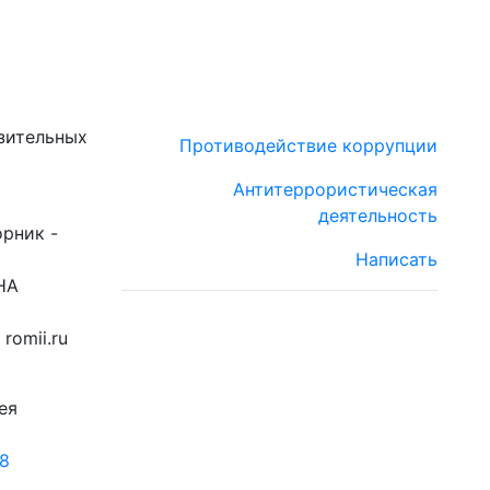
зительных
Противодействие коррупции
Антитеррористическая
деятельность
орник -
Написать
НА
romii.ru
ея
18