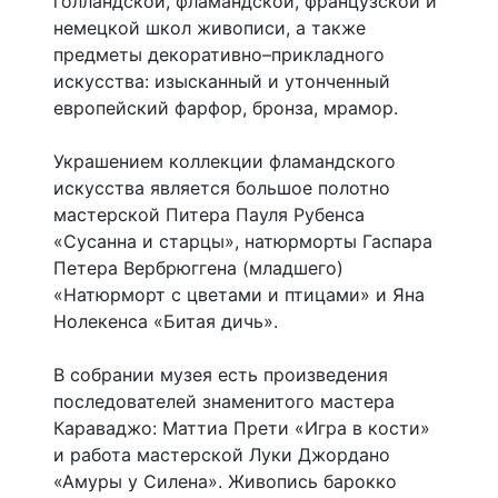
голландской, фламандской, французской и
немецкой школ живописи, а также
предметы декоративно–прикладного
искусства: изысканный и утонченный
европейский фарфор, бронза, мрамор.
Украшением коллекции фламандского
искусства является большое полотно
мастерской Питера Пауля Рубенса
«Сусанна и старцы», натюрморты Гаспара
Петера Вербрюггена (младшего)
«Натюрморт с цветами и птицами» и Яна
Нолекенса «Битая дичь».
В собрании музея есть произведения
последователей знаменитого мастера
Караваджо: Маттиа Прети «Игра в кости»
и работа мастерской Луки Джордано
«Амуры у Силена». Живопись барокко