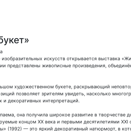
букет»
да
е изобразительных искусств открывается выставка «Ж
ции представлены живописные произведения, объединё
льшом художественном букете, раскрывающий неповтор
зиций позволяет зрителям увидеть, насколько многог
 и декоративных интерпретаций.
паема, она получила широкое развитие в творчестве 
руемые концом ХХ века и первыми десятилетиями XXI с
ы» (1992) — это яркий декоративный натюрморт, в ко