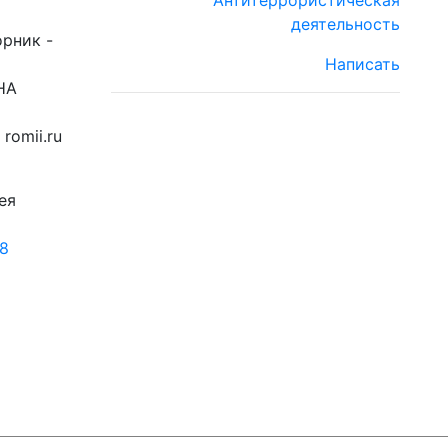
Антитеррористическая
деятельность
орник -
Написать
НА
romii.ru
ея
18