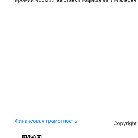
#ромии #ромии_выставки #афиша #art #галерея
Финансовая грамотность
Copyrigh