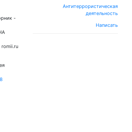
Антитеррористическая
деятельность
орник -
Написать
НА
romii.ru
ея
18