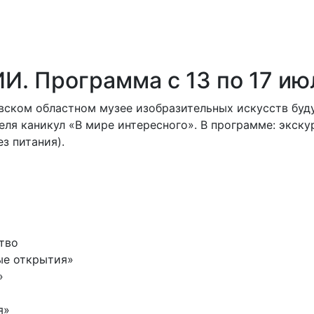
. Программа с 13 по 17 ию
стовском областном музее изобразительных искусств б
еля каникул «В мире интересного». В программе: экску
з питания).
ство
ные открытия»
»
я»