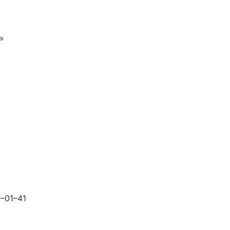
»
0–01–41