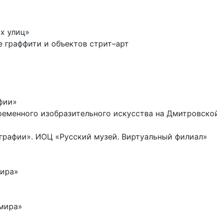
их улиц»
ие граффити и объектов стрит–арт
»
афии»
временного изобразительного искусства на Дмитровск
тографии». ИОЦ «Русский музей. Виртуальный филиал»
мира»
 мира»