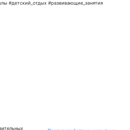
улы #детский_отдых #развивающие_занятия
зительных