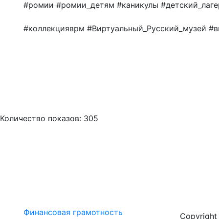
#ромии #ромии_детям #каникулы #детский_лаге
#коллекцияврм #Виртуальный_Русский_музей #в
Количество показов: 305
Финансовая грамотность
Copyrigh