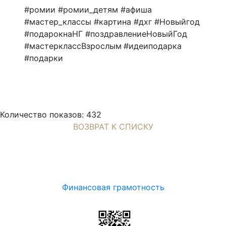
#ромии #ромии_детям #афиша
#мастер_классы #картина #дхг #Новыйгод
#подарокнаНГ #поздравлениеНовыйГод
#мастерклассВзрослым #идеиподарка
#подарки
Количество показов: 432
ВОЗВРАТ К СПИСКУ
Финансовая грамотность