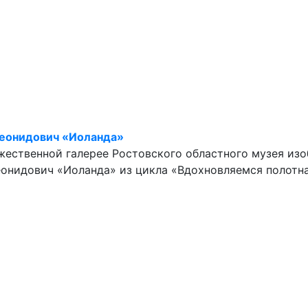
Леонидович «Иоланда»
дожественной галерее Ростовского областного музея из
еонидович «Иоланда» из цикла «Вдохновляемся полотн