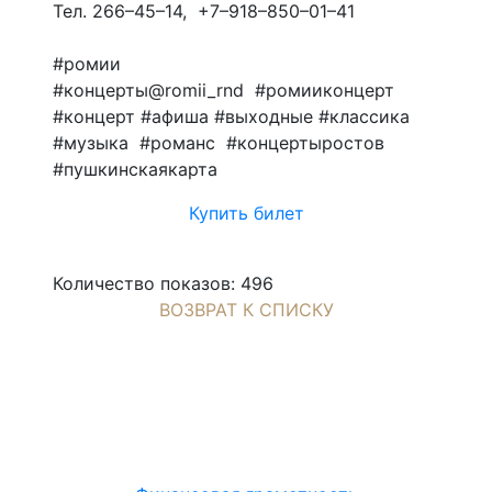
Тел. 266–45–14, +7–918–850–01–41
#ромии
#концерты@romii_rnd #ромииконцерт
#концерт #афиша #выходные #классика
#музыка #романс #концертыростов
#пушкинскаякарта
Купить билет
Количество показов: 496
ВОЗВРАТ К СПИСКУ